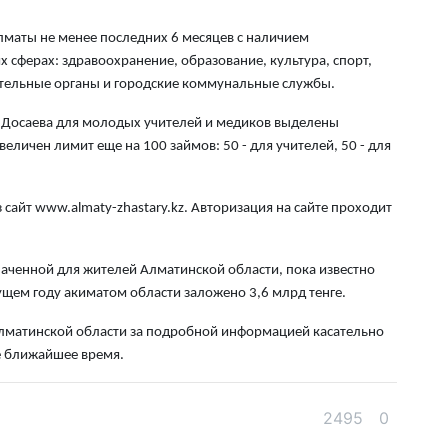
эк
лматы не менее последних 6 месяцев с наличием
пи
сферах: здравоохранение, образование, культура, спорт,
5 а
ительные органы и городские коммунальные службы.
Ту
Досаева для молодых учителей и медиков выделены
эв
личен лимит еще на 100 займов: 50 - для учителей, 50 - для
об
5 а
 сайт www.almaty-zhastary.kz. Авторизация на сайте проходит
Хо
ре
аченной для жителей Алматинской области, пока известно
сп
ущем году акиматом области заложено 3,6 млрд тенге.
5 а
Алматинской области за подробной информацией касательно
В 
е ближайшее время.
пр
и 
2495
0
5 а