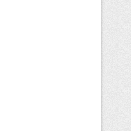
ологичного топлива для самолетов:
лотный проект запустят в Алатау
вгуста 2026 г. 12:32
170
риста с тяжелыми травмами
акуировали в горах Алматинской
ласти после камнепада
вгуста 2026 г. 11:23
134
зяина собак, едва не загрызших
бенка в Алматинской области, судят
устя год после трагедии
вгуста 2026 г. 09:17
133
Алматинской области запустят
оизводство катеров для Formula-1 H2O
откроют академию пилотов
вгуста 2026 г. 08:29
156