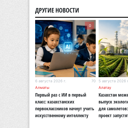
ДРУГИЕ НОВОСТИ
0
0
г.
282
6 августа 2026 г.
70
5 августа 2026 г
кий район
Алматы
Алатау
 раскритиковал
Первый раз с ИИ в первый
Казахстан може
во парка в
класс: казахстанских
выпуск эколог
а с половиной
первоклассников начнут учить
для самолетов
 не изменилось
искусственному интеллекту
проект запустя