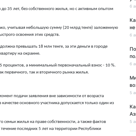
6 а
до 35 лет, без собственного жилья, но с активным опытом
Ка
не
нако, учитывая небольшую сумму (20 млрд тенге) заложенную
строго освоения этих средств.
6 а
должна превышать 18 млн тенге, за эти деньги в городе
По
вартиру на окраине.
по
6 а
т 5 процентов, а минимальный первоначальный взнос - 10 %.
к первичного, так и вторичного рынка жилья.
Ми
во
5 а
 момент подачи заявления вне зависимости от возраста
в качестве основного участника допускается только один из
Ка
Аз
5 а
го семьи жилья на праве собственности, а также фактов
течение последних 5 лет на территории Республики
Ка