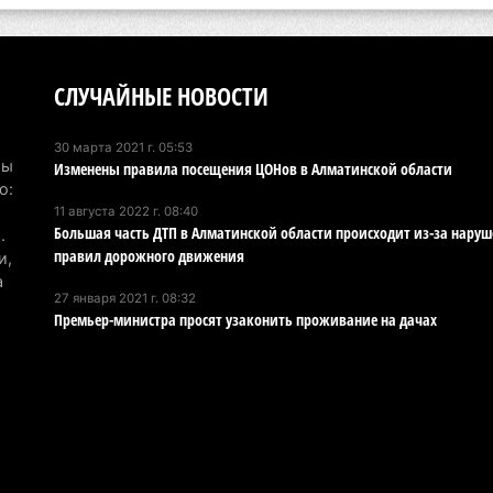
В 
ст
СЛУЧАЙНЫЕ НОВОСТИ
4 а
В 
30 марта 2021 г. 05:53
на
Мы
Изменены правила посещения ЦОНов в Алматинской области
о:
го
11 августа 2022 г. 08:40
4 а
Большая часть ДТП в Алматинской области происходит из-за нару
.
правил дорожного движения
и,
Вы
а
об
27 января 2021 г. 08:32
Премьер-министра просят узаконить проживание на дачах
бо
4 а
«О
пр
пр
ди