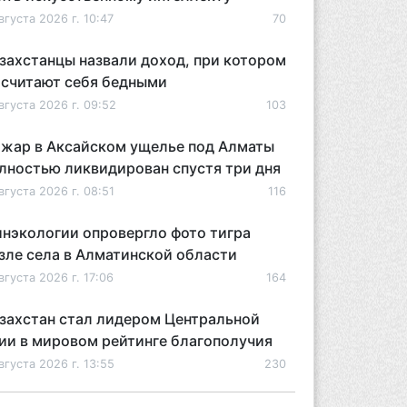
вгуста 2026 г. 10:47
70
захстанцы назвали доход, при котором
 считают себя бедными
вгуста 2026 г. 09:52
103
жар в Аксайском ущелье под Алматы
лностью ликвидирован спустя три дня
вгуста 2026 г. 08:51
116
нэкологии опровергло фото тигра
зле села в Алматинской области
вгуста 2026 г. 17:06
164
захстан стал лидером Центральной
ии в мировом рейтинге благополучия
вгуста 2026 г. 13:55
230
захстан может начать выпуск