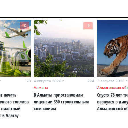
В 
ди
4 а
0
0
Па
ун
но
4 а
В 
но
.
170
4 августа 2026 г.
224
3 августа 2026 г
су
Алматы
Алматинская об
4 а
т начать
В Алматы приостановили
Спустя 78 лет т
ичного топлива
лицензии 350 строительным
вернулся в дик
В 
: пилотный
компаниям
Алматинской о
мо
т в Алатау
ущ
4 а