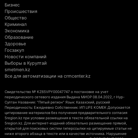
4 августа 2026 г. 11:40
152
Бизнес
Происшествия
Выборы в Курултай: Алматинская область вошла
Общество
в число регионов с самым большим
Криминал
количеством избирателей
Экономика
Образование
4 августа 2026 г. 09:09
196
Здоровье
Госзакуп
«От экспорта сырья - к сложным
Новости компаний
производствам»: партия «Әділет» представила в
Выборы в Курултай
Актобе план диверсификации
smetmen.kz
3 августа 2026 г. 20:46
166
Все для автоматизации на crmcenter.kz
Солдат-срочник выпал из окна четвертого этажа
Свидетельство № KZ65VPY00047747 о постановке на учет
казармы в Конаеве
периодического сетевого издания Выдана МИОР 08.04.2022, г Нур-
Султан Название: "Пятый регион" Язык: Казахский, русский
3 августа 2026 г. 18:08
190
Периодичность: Ежедневно Собственник: ИП LIFE KOMEK Допускается
цитирование материалов без получения предварительного согласия
Спустя 78 лет тигр вновь вернулся в дикую
5region.kz при условии размещения в тексте обязательной ссылки на
5region.kz. Для интернет-изданий обязательно размещение прямой,
природу Алматинской области
открытой для поисковых систем гиперссылки на цитируемые статьи не
3 августа 2026 г. 16:16
261
ниже второго абзаца в тексте или в качестве источника. Нарушение