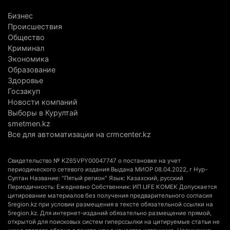
считают себя бедными
Бизнес
6 августа 2026 г. 09:52
181
Происшествия
Общество
Пожар в Аксайском ущелье под Алматы
Криминал
полностью ликвидирован спустя три дня
Экономика
Образование
6 августа 2026 г. 08:51
255
Здоровье
Госзакуп
Минэкологии опровергло фото тигра возле села
Новости компаний
в Алматинской области
Выборы в Курултай
5 августа 2026 г. 17:06
226
smetmen.kz
Все для автоматизации на crmcenter.kz
Казахстан стал лидером Центральной Азии в
мировом рейтинге благополучия
Свидетельство № KZ65VPY00047747 о постановке на учет
5 августа 2026 г. 13:55
296
периодического сетевого издания Выдана МИОР 08.04.2022, г Нур-
Султан Название: "Пятый регион" Язык: Казахский, русский
Периодичность: Ежедневно Собственник: ИП LIFE KOMEK Допускается
Казахстан может начать выпуск экологичного
цитирование материалов без получения предварительного согласия
топлива для самолетов: пилотный проект
5region.kz при условии размещения в тексте обязательной ссылки на
5region.kz. Для интернет-изданий обязательно размещение прямой,
запустят в Алатау
открытой для поисковых систем гиперссылки на цитируемые статьи не
5 августа 2026 г. 12:32
232