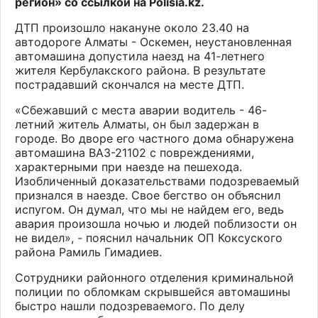
регион» со ссылкой на
Polisia.kz
.
ДТП произошло накануне около 23.40 на
автодороге Алматы - Оскемен, неустановленная
автомашина допустила наезд на 41-летнего
жителя Кербулакского района. В результате
пострадавший скончался на месте ДТП.
«Сбежавший с места аварии водитель - 46-
летний житель Алматы, он был задержан в
городе. Во дворе его частного дома обнаружена
автомашина ВАЗ-21102 с повреждениями,
характерными при наезде на пешехода.
Изобличенный доказательствами подозреваемый
признался в наезде. Свое бегство он объяснил
испугом. Он думал, что мы не найдем его, ведь
авария произошла ночью и людей поблизости он
не видел», - пояснил начальник ОП Коксуского
района Рамиль Гимадиев.
Сотрудники районного отделения криминальной
полиции по обломкам скрывшейся автомашины
быстро нашли подозреваемого. По делу