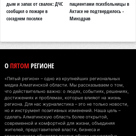
дым и запах от свалок: ДЧС
пациентами психбольницы в
К
Казахстанские абитуриенты узнали, кто получил
сообщил о пожаре в
Актасе не подтвердилось -
н
образовательные гранты
соседнем поселке
Минздрав
п
о
7 августа 2026 г. 15:24
257
Онкопациентов в Алматинской области лечат в
морских контейнерах
7 августа 2026 г. 11:24
193
О
ПЯТОМ
РЕГИОНЕ
В Талгарском районе загорелись строительные
отходы: пожар охватил 300 квадратных метров
«Пятый регион» – одно из крупнейших региональных
карьера
медиа Алматинской области. Мы рассказываем о том,
7 августа 2026 г. 09:52
227
что действительно важно: о людях, событиях, решениях,
достижениях и проблемах, которые влияют на жизнь
Жители Алматы и Алматинской области смогут
региона. Для нас журналистика – это не только новости,
но и инструмент позитивных изменений. Наша цель –
увидеть долги своего дома в квитанциях за свет
сделать Алматинскую область более открытой,
7 августа 2026 г. 06:28
275
современной и комфортной для жизни, объединяя
жителей, представителей власти, бизнеса и
В Алматинской области отменили приговор за
гражданского общества вокруг общих ценностей и