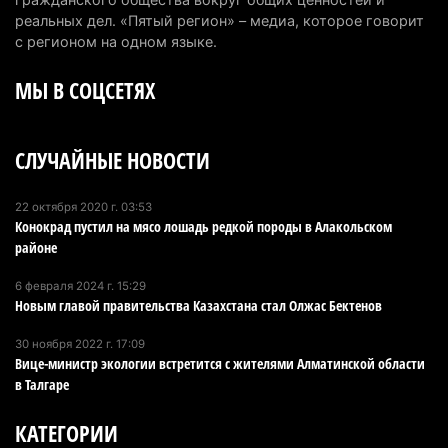
наркотики из-за того, что подсудимому не дали
реальных дел. «Пятый регион» – медиа, которое говорит
последнее слово
с регионом на одном языке.
6 августа 2026 г. 17:04
166
МЫ В СОЦСЕТЯХ
Проезд по БАКАД резко подорожал: в
Алматинской области начали действовать новые
СЛУЧАЙНЫЕ НОВОСТИ
тарифы
6 августа 2026 г. 14:36
245
22 октября 2020 г. 03:53
Конокрад пустил на мясо лошадь редкой породы в Алакольском
Сильнейшие дзюдоисты мира приехали на
районе
сборы в Алматинскую область
6 августа 2026 г. 12:12
197
6 февраля 2024 г. 15:29
Новым главой правительства Казахстана стал Олжас Бектенов
Первый раз с ИИ в первый класс: казахстанских
30 ноября 2022 г. 17:09
первоклассников начнут учить искусственному
Вице-министр экологии встретится с жителями Алматинской области
интеллекту
в Талгаре
6 августа 2026 г. 10:47
194
КАТЕГОРИИ
Казахстанцы назвали доход, при котором не