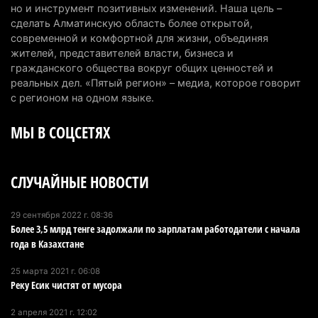
но и инструмент позитивных изменений. Наша цель –
Алматинской области начали действовать новые
сделать Алматинскую область более открытой,
тарифы
современной и комфортной для жизни, объединяя
6 августа 2026 г. 14:36
230
жителей, представителей власти, бизнеса и
гражданского общества вокруг общих ценностей и
Сильнейшие дзюдоисты мира приехали на
реальных дел. «Пятый регион» – медиа, которое говорит
сборы в Алматинскую область
с регионом на одном языке.
6 августа 2026 г. 12:12
189
МЫ В СОЦСЕТЯХ
Первый раз с ИИ в первый класс: казахстанских
первоклассников начнут учить искусственному
СЛУЧАЙНЫЕ НОВОСТИ
интеллекту
6 августа 2026 г. 10:47
189
29 сентября 2022 г. 08:36
Более 3,5 млрд тенге задолжали по зарплатам работодатели с начала
Казахстанцы назвали доход, при котором не
года в Казахстане
считают себя бедными
6 августа 2026 г. 09:52
175
25 марта 2021 г. 06:08
Реку Есик чистят от мусора
Пожар в Аксайском ущелье под Алматы
2 апреля 2021 г. 12:02
полностью ликвидирован спустя три дня