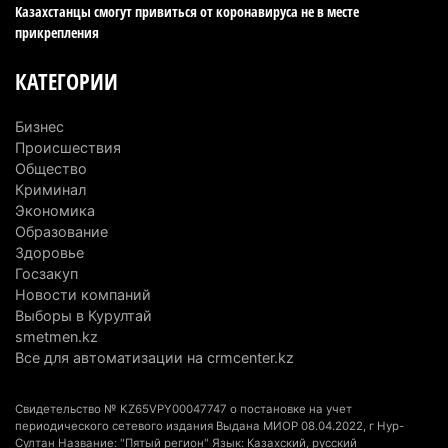
Казахстанцы смогут привиться от коронавируса не в месте
6 августа 2026 г. 08:51
247
прикрепления
Минэкологии опровергло фото тигра возле села
КАТЕГОРИИ
в Алматинской области
5 августа 2026 г. 17:06
222
Бизнес
Происшествия
Казахстан стал лидером Центральной Азии в
Общество
мировом рейтинге благополучия
Криминал
Экономика
5 августа 2026 г. 13:55
290
Образование
Здоровье
Казахстан может начать выпуск экологичного
Госзакуп
топлива для самолетов: пилотный проект
Новости компаний
запустят в Алатау
Выборы в Курултай
5 августа 2026 г. 12:32
224
smetmen.kz
Все для автоматизации на crmcenter.kz
Туриста с тяжелыми травмами эвакуировали в
горах Алматинской области после камнепада
Свидетельство № KZ65VPY00047747 о постановке на учет
5 августа 2026 г. 11:23
189
периодического сетевого издания Выдана МИОР 08.04.2022, г Нур-
Султан Название: "Пятый регион" Язык: Казахский, русский