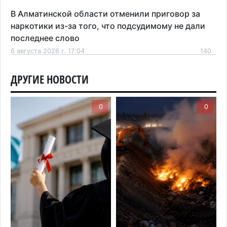
В Алматинской области отменили приговор за
наркотики из-за того, что подсудимому не дали
последнее слово
6 августа 2026 г. 17:04
140
Проезд по БАКАД резко подорожал: в
ДРУГИЕ НОВОСТИ
Алматинской области начали действовать новые
тарифы
0
0
6 августа 2026 г. 14:36
191
Сильнейшие дзюдоисты мира приехали на
сборы в Алматинскую область
6 августа 2026 г. 12:12
149
Первый раз с ИИ в первый класс: казахстанских
первоклассников начнут учить искусственному
интеллекту
6 августа 2026 г. 10:47
149