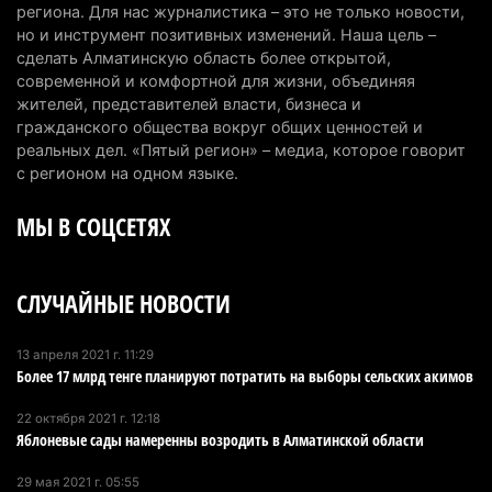
запустят в Алатау
региона. Для нас журналистика – это не только новости,
но и инструмент позитивных изменений. Наша цель –
5 августа 2026 г. 12:32
190
сделать Алматинскую область более открытой,
современной и комфортной для жизни, объединяя
Туриста с тяжелыми травмами эвакуировали в
жителей, представителей власти, бизнеса и
горах Алматинской области после камнепада
гражданского общества вокруг общих ценностей и
5 августа 2026 г. 11:23
162
реальных дел. «Пятый регион» – медиа, которое говорит
с регионом на одном языке.
Хозяина собак, едва не загрызших ребенка в
МЫ В СОЦСЕТЯХ
Алматинской области, судят спустя год после
трагедии
5 августа 2026 г. 09:17
155
СЛУЧАЙНЫЕ НОВОСТИ
В Алматинской области запустят производство
катеров для Formula-1 H2O и откроют академию
13 апреля 2021 г. 11:29
Более 17 млрд тенге планируют потратить на выборы сельских акимов
пилотов
5 августа 2026 г. 08:29
179
22 октября 2021 г. 12:18
Яблоневые сады намеренны возродить в Алматинской области
В Alatau City Authority назначили нового
директора по коммуникациям
29 мая 2021 г. 05:55