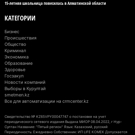
15-летняя школьница повесилась в Алматинской области
4 августа 2026 г. 20:22
98
КАТЕГОРИИ
Партия «Әділет» предложила превратить
университеты в центры технологий и новых
Бизнес
рабочих мест
Происшествия
4 августа 2026 г. 15:11
163
Общество
Криминал
В Алматинской области назначили нового
Экономика
председателя административного суда
Образование
Здоровье
4 августа 2026 г. 14:29
146
Госзакуп
Новости компаний
В Алматинской области второй день не могут
Выборы в Курултай
потушить пожар в Аксайском ущелье
smetmen.kz
4 августа 2026 г. 13:02
220
Все для автоматизации на crmcenter.kz
В Алматы приостановили лицензии 350
Свидетельство № KZ65VPY00047747 о постановке на учет
строительным компаниям
периодического сетевого издания Выдана МИОР 08.04.2022, г Нур-
4 августа 2026 г. 12:06
250
Султан Название: "Пятый регион" Язык: Казахский, русский
Периодичность: Ежедневно Собственник: ИП LIFE KOMEK Допускается