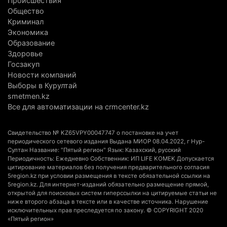
Происшествия
сборы в Алматинскую область
Общество
6 августа 2026 г. 12:12
199
Криминал
Экономика
Первый раз с ИИ в первый класс: казахстанских
Образование
Здоровье
первоклассников начнут учить искусственному
Госзакуп
интеллекту
Новости компаний
6 августа 2026 г. 10:47
197
Выборы в Курултай
smetmen.kz
Казахстанцы назвали доход, при котором не
Все для автоматизации на crmcenter.kz
считают себя бедными
6 августа 2026 г. 09:52
182
Свидетельство № KZ65VPY00047747 о постановке на учет
периодического сетевого издания Выдана МИОР 08.04.2022, г Нур-
Пожар в Аксайском ущелье под Алматы
Султан Название: "Пятый регион" Язык: Казахский, русский
Периодичность: Ежедневно Собственник: ИП LIFE KOMEK Допускается
полностью ликвидирован спустя три дня
цитирование материалов без получения предварительного согласия
6 августа 2026 г. 08:51
256
5region.kz при условии размещения в тексте обязательной ссылки на
5region.kz. Для интернет-изданий обязательно размещение прямой,
открытой для поисковых систем гиперссылки на цитируемые статьи не
Минэкологии опровергло фото тигра возле села
ниже второго абзаца в тексте или в качестве источника. Нарушение
в Алматинской области
исключительных прав преследуется по закону. © COPYRIGHT 2020
«Пятый регион»
5 августа 2026 г. 17:06
227