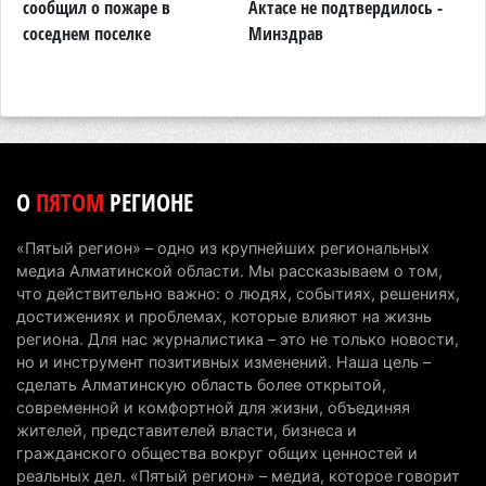
сообщил о пожаре в
Актасе не подтвердилось -
н
8 августа 2026 г. 08:32
301
соседнем поселке
Минздрав
п
Звонил по ночам и писал в WhatsApp: жителя
о
Алматинской области осудили за сталкинг
8 августа 2026 г. 08:04
195
На фоне строительного бума в Алматинской
области приостановили лицензии 149 компаний
О
ПЯТОМ
РЕГИОНЕ
7 августа 2026 г. 16:57
183
«Пятый регион» – одно из крупнейших региональных
Казахстанские абитуриенты узнали, кто получил
медиа Алматинской области. Мы рассказываем о том,
образовательные гранты
что действительно важно: о людях, событиях, решениях,
достижениях и проблемах, которые влияют на жизнь
7 августа 2026 г. 15:24
265
региона. Для нас журналистика – это не только новости,
но и инструмент позитивных изменений. Наша цель –
Онкопациентов в Алматинской области лечат в
сделать Алматинскую область более открытой,
морских контейнерах
современной и комфортной для жизни, объединяя
7 августа 2026 г. 11:24
206
жителей, представителей власти, бизнеса и
гражданского общества вокруг общих ценностей и
В Талгарском районе загорелись строительные
реальных дел. «Пятый регион» – медиа, которое говорит