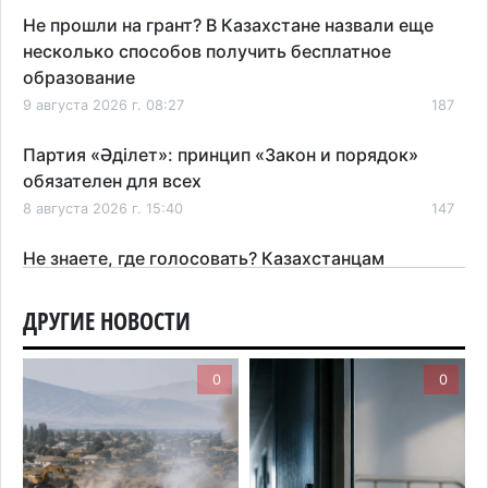
Не прошли на грант? В Казахстане назвали еще
несколько способов получить бесплатное
образование
9 августа 2026 г. 08:27
187
Партия «Әділет»: принцип «Закон и порядок»
обязателен для всех
8 августа 2026 г. 15:40
147
Не знаете, где голосовать? Казахстанцам
рассказали, как найти свой участок на выборах в
Курултай
ДРУГИЕ НОВОСТИ
8 августа 2026 г. 09:47
185
0
0
Пугающий пожар сняли очевидцы в Байсерке:
стали известны подробности
8 августа 2026 г. 08:32
290