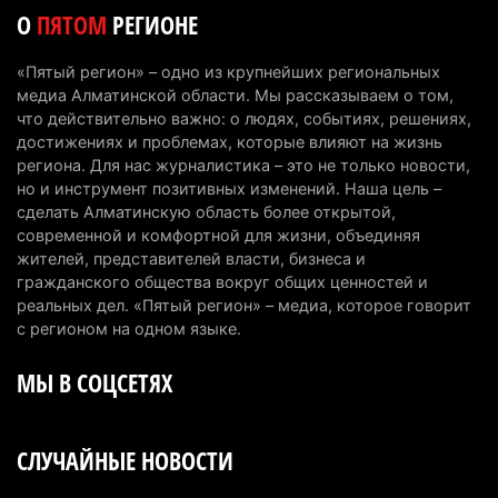
7 августа 2026 г. 09:52
207
О
ПЯТОМ
РЕГИОНЕ
Жители Алматы и Алматинской области смогут
«Пятый регион» – одно из крупнейших региональных
увидеть долги своего дома в квитанциях за свет
медиа Алматинской области. Мы рассказываем о том,
7 августа 2026 г. 06:28
269
что действительно важно: о людях, событиях, решениях,
достижениях и проблемах, которые влияют на жизнь
В Алматинской области отменили приговор за
региона. Для нас журналистика – это не только новости,
но и инструмент позитивных изменений. Наша цель –
наркотики из-за того, что подсудимому не дали
сделать Алматинскую область более открытой,
последнее слово
современной и комфортной для жизни, объединяя
6 августа 2026 г. 17:04
163
жителей, представителей власти, бизнеса и
гражданского общества вокруг общих ценностей и
Проезд по БАКАД резко подорожал: в
реальных дел. «Пятый регион» – медиа, которое говорит
Алматинской области начали действовать новые
с регионом на одном языке.
тарифы
МЫ В СОЦСЕТЯХ
6 августа 2026 г. 14:36
238
Сильнейшие дзюдоисты мира приехали на
СЛУЧАЙНЫЕ НОВОСТИ
сборы в Алматинскую область
6 августа 2026 г. 12:12
192