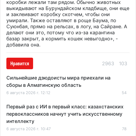
коробки лежали там рядом. Обычно животных
выкидывают на Бурундайском кладбище, они еще
и заклеивают коробку скотчем, чтобы они
умирали. Также оставляют в роще Баума, по
Суюнбая, прямо на рельсах, в логу, на Сайране. А
делают они это, потому что из-за карантина
базар закрыт, а кормить кошек невыгодно», -
добавила она.
Нравится
2963
103
Сильнейшие дзюдоисты мира приехали на
сборы в Алматинскую область
6 августа 2026 г. 12:12
54
Первый раз с ИИ в первый класс: казахстанских
первоклассников начнут учить искусственному
интеллекту
6 августа 2026 г. 10:47
78