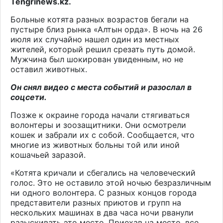
Tengrinews.kz
.
Больные котята разных возрастов бегали на
пустыре близ рынка «Алтын орда». В ночь на 26
июля их случайно нашел один из местных
жителей, который решил срезать путь домой.
Мужчина был шокирован увиденным, но не
оставил животных.
Он снял видео с места событий и разослал в
соцсети.
Позже к окраине города начали стягиваться
волонтеры и зоозащитники. Они осмотрели
кошек и забрали их с собой. Сообщается, что
многие из животных больны той или иной
кошачьей заразой.
«Котята кричали и сбегались на человеческий
голос. Это не оставило этой ночью безразличным
ни одного волонтера. С разных концов города
представители разных приютов и групп на
нескольких машинах в два часа ночи рванули
разыскивать это место. Приехав на место, все