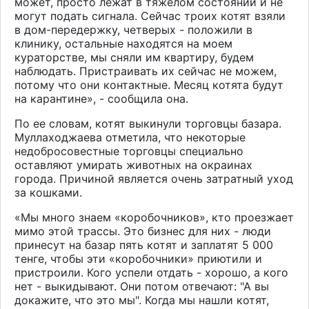
может, просто лежат в тяжелом состоянии и не
могут подать сигнала. Сейчас троих котят взяли
в дом-передержку, четверых - положили в
клинику, остальные находятся на моем
кураторстве, мы сняли им квартиру, будем
наблюдать. Пристраивать их сейчас не можем,
потому что они контактные. Месяц котята будут
на карантине», - сообщила она.
По ее словам, котят выкинули торговцы базара.
Муллаходжаева отметила, что некоторые
недобросовестные торговцы специально
оставляют умирать животных на окраинах
города. Причиной является очень затратный уход
за кошками.
«Мы много знаем «коробочников», кто проезжает
мимо этой трассы. Это бизнес для них - люди
принесут на базар пять котят и заплатят 5 000
тенге, чтобы эти «коробочники» приютили и
пристроили. Кого успели отдать - хорошо, а кого
нет - выкидывают. Они потом отвечают: "А вы
докажите, что это мы". Когда мы нашли котят,