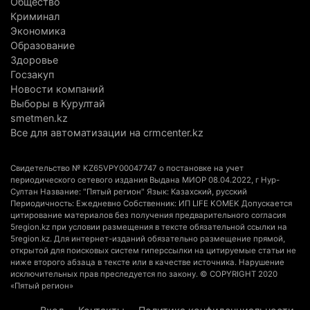
Общество
природу Алматинской области
Криминал
3 августа 2026 г. 16:16
238
Экономика
Образование
Кыргызстан обогнал Казахстан по темпам роста
Здоровье
сельского хозяйства. Что это значит для
Госзакуп
Новости компаний
Алматинской области
Выборы в Курултай
3 августа 2026 г. 15:43
148
smetmen.kz
Все для автоматизации на crmcenter.kz
На выборах в Курултай можно будет
проголосовать «Против всех»
Свидетельство № KZ65VPY00047747 о постановке на учет
3 августа 2026 г. 13:51
297
периодического сетевого издания Выдана МИОР 08.04.2022, г Нур-
Султан Название: "Пятый регион" Язык: Казахский, русский
Периодичность: Ежедневно Собственник: ИП LIFE KOMEK Допускается
В Конаеве появится завод по переработке
цитирование материалов без получения предварительного согласия
мусора за 11 млрд тенге
5region.kz при условии размещения в тексте обязательной ссылки на
5region.kz. Для интернет-изданий обязательно размещение прямой,
3 августа 2026 г. 13:21
154
открытой для поисковых систем гиперссылки на цитируемые статьи не
ниже второго абзаца в тексте или в качестве источника. Нарушение
Миллионы из ОСМС похитили через
исключительных прав преследуется по закону. © COPYRIGHT 2020
«Пятый регион»
стоматологии: в Алматинской области вынесли
приговор