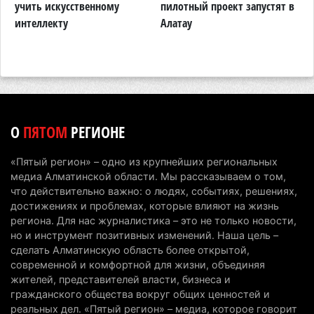
й
учить искусственному
пилотный проект запустят в
4 августа 2026 г. 20:22
83
интеллекту
Алатау
Партия «Әділет» предложила превратить
университеты в центры технологий и новых
рабочих мест
4 августа 2026 г. 15:11
150
В Алматинской области назначили нового
О
ПЯТОМ
РЕГИОНЕ
председателя административного суда
4 августа 2026 г. 14:29
120
«Пятый регион» – одно из крупнейших региональных
медиа Алматинской области. Мы рассказываем о том,
В Алматинской области второй день не могут
что действительно важно: о людях, событиях, решениях,
потушить пожар в Аксайском ущелье
достижениях и проблемах, которые влияют на жизнь
региона. Для нас журналистика – это не только новости,
4 августа 2026 г. 13:02
198
но и инструмент позитивных изменений. Наша цель –
сделать Алматинскую область более открытой,
В Алматы приостановили лицензии 350
современной и комфортной для жизни, объединяя
строительным компаниям
жителей, представителей власти, бизнеса и
4 августа 2026 г. 12:06
224
гражданского общества вокруг общих ценностей и
реальных дел. «Пятый регион» – медиа, которое говорит