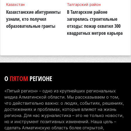
Казахстан
Талгарский район
А
6 августа 2026 г. 09:52
155
Казахстанские абитуриенты
В Талгарском районе
П
Пожар в Аксайском ущелье под Алматы
узнали, кто получил
загорелись строительные
п
полностью ликвидирован спустя три дня
образовательные гранты
отходы: пожар охватил 300
о
квадратных метров карьера
н
6 августа 2026 г. 08:51
220
Минэкологии опровергло фото тигра возле села
в Алматинской области
5 августа 2026 г. 17:06
193
Казахстан стал лидером Центральной Азии в
О
ПЯТОМ
РЕГИОНЕ
мировом рейтинге благополучия
5 августа 2026 г. 13:55
259
«Пятый регион» – одно из крупнейших региональных
медиа Алматинской области. Мы рассказываем о том,
Казахстан может начать выпуск экологичного
что действительно важно: о людях, событиях, решениях,
топлива для самолетов: пилотный проект
достижениях и проблемах, которые влияют на жизнь
запустят в Алатау
региона. Для нас журналистика – это не только новости,
но и инструмент позитивных изменений. Наша цель –
5 августа 2026 г. 12:32
191
сделать Алматинскую область более открытой,