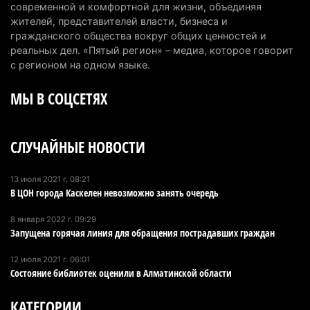
современной и комфортной для жизни, объединяя
Туриста с тяжелыми травмами эвакуировали в
жителей, представителей власти, бизнеса и
горах Алматинской области после камнепада
гражданского общества вокруг общих ценностей и
5 августа 2026 г. 11:23
162
реальных дел. «Пятый регион» – медиа, которое говорит
с регионом на одном языке.
Хозяина собак, едва не загрызших ребенка в
МЫ В СОЦСЕТЯХ
Алматинской области, судят спустя год после
трагедии
5 августа 2026 г. 09:17
161
СЛУЧАЙНЫЕ НОВОСТИ
В Алматинской области запустят производство
катеров для Formula-1 H2O и откроют академию
13 июля 2021 г. 08:21
В ЦОН города Каскелен невозможно занять очередь
пилотов
5 августа 2026 г. 08:29
181
8 января 2022 г. 09:29
Запущена горячая линия для обращения пострадавших граждан
В Alatau City Authority назначили нового
директора по коммуникациям
12 июля 2021 г. 06:01
Состояние библиотек оценили в Алматинской области
4 августа 2026 г. 20:22
98
КАТЕГОРИИ
Партия «Әділет» предложила превратить