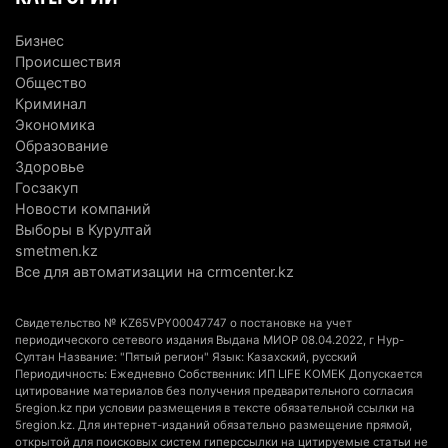
университеты в центры технологий и новых
Бизнес
рабочих мест
Происшествия
4 августа 2026 г. 15:11
168
Общество
Криминал
В Алматинской области назначили нового
Экономика
председателя административного суда
Образование
Здоровье
4 августа 2026 г. 14:29
151
Госзакуп
Новости компаний
В Алматинской области второй день не могут
Выборы в Курултай
потушить пожар в Аксайском ущелье
smetmen.kz
4 августа 2026 г. 13:02
222
Все для автоматизации на crmcenter.kz
В Алматы приостановили лицензии 350
Свидетельство № KZ65VPY00047747 о постановке на учет
строительным компаниям
периодического сетевого издания Выдана МИОР 08.04.2022, г Нур-
4 августа 2026 г. 12:06
251
Султан Название: "Пятый регион" Язык: Казахский, русский
Периодичность: Ежедневно Собственник: ИП LIFE KOMEK Допускается
цитирование материалов без получения предварительного согласия
В команде акима Алатау новое назначение: кто
5region.kz при условии размещения в тексте обязательной ссылки на
возглавил аппарат города
5region.kz. Для интернет-изданий обязательно размещение прямой,
открытой для поисковых систем гиперссылки на цитируемые статьи не