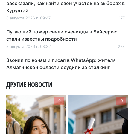
рассказали, как найти свой участок на выборах в
Курултай
8 августа 2026 г. 09:47
177
Пугающий пожар сняли очевидцы в Байсерке:
стали известны подробности
8 августа 2026 г. 08:32
278
Звонил по ночам и писал в WhatsApp: жителя
Алматинской области осудили за сталкинг
8 августа 2026 г. 08:04
179
ДРУГИЕ НОВОСТИ
На фоне строительного бума в Алматинской
области приостановили лицензии 149 компаний
0
0
7 августа 2026 г. 16:57
165
Казахстанские абитуриенты узнали, кто получил
образовательные гранты
7 августа 2026 г. 15:24
221