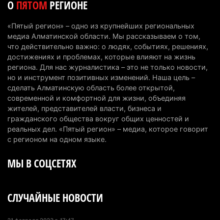
О
ПЯТОМ
РЕГИОНЕ
Проезд по БАКАД резко подорожал: в
Алматинской области начали действовать новые
«Пятый регион» – одно из крупнейших региональных
тарифы
медиа Алматинской области. Мы рассказываем о том,
6 августа 2026 г. 14:36
226
что действительно важно: о людях, событиях, решениях,
достижениях и проблемах, которые влияют на жизнь
Сильнейшие дзюдоисты мира приехали на
региона. Для нас журналистика – это не только новости,
но и инструмент позитивных изменений. Наша цель –
сборы в Алматинскую область
сделать Алматинскую область более открытой,
6 августа 2026 г. 12:12
182
современной и комфортной для жизни, объединяя
жителей, представителей власти, бизнеса и
Первый раз с ИИ в первый класс: казахстанских
гражданского общества вокруг общих ценностей и
первоклассников начнут учить искусственному
реальных дел. «Пятый регион» – медиа, которое говорит
интеллекту
с регионом на одном языке.
6 августа 2026 г. 10:47
181
МЫ В СОЦСЕТЯХ
Казахстанцы назвали доход, при котором не
считают себя бедными
СЛУЧАЙНЫЕ НОВОСТИ
6 августа 2026 г. 09:52
168
Пожар в Аксайском ущелье под Алматы