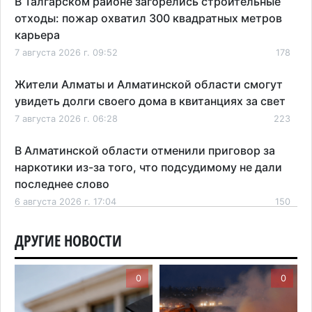
В Талгарском районе загорелись строительные
отходы: пожар охватил 300 квадратных метров
карьера
7 августа 2026 г. 09:52
178
Жители Алматы и Алматинской области смогут
увидеть долги своего дома в квитанциях за свет
7 августа 2026 г. 06:28
223
В Алматинской области отменили приговор за
наркотики из-за того, что подсудимому не дали
последнее слово
6 августа 2026 г. 17:04
150
Проезд по БАКАД резко подорожал: в
ДРУГИЕ НОВОСТИ
Алматинской области начали действовать новые
тарифы
0
0
6 августа 2026 г. 14:36
203