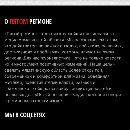
5 августа 2026 г. 17:06
201
Казахстан стал лидером Центральной Азии в
О
ПЯТОМ
РЕГИОНЕ
мировом рейтинге благополучия
5 августа 2026 г. 13:55
260
«Пятый регион» – одно из крупнейших региональных
медиа Алматинской области. Мы рассказываем о том,
Казахстан может начать выпуск экологичного
что действительно важно: о людях, событиях, решениях,
топлива для самолетов: пилотный проект
достижениях и проблемах, которые влияют на жизнь
запустят в Алатау
региона. Для нас журналистика – это не только новости,
но и инструмент позитивных изменений. Наша цель –
5 августа 2026 г. 12:32
197
сделать Алматинскую область более открытой,
современной и комфортной для жизни, объединяя
Туриста с тяжелыми травмами эвакуировали в
жителей, представителей власти, бизнеса и
горах Алматинской области после камнепада
гражданского общества вокруг общих ценностей и
5 августа 2026 г. 11:23
165
реальных дел. «Пятый регион» – медиа, которое говорит
с регионом на одном языке.
Хозяина собак, едва не загрызших ребенка в
МЫ В СОЦСЕТЯХ
Алматинской области, судят спустя год после
трагедии
5 августа 2026 г. 09:17
163