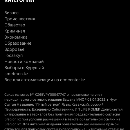
Туриста с тяжелыми травмами эвакуировали в
горах Алматинской области после камнепада
Бизнес
5 августа 2026 г. 11:23
185
Происшествия
Общество
Хозяина собак, едва не загрызших ребенка в
Криминал
Экономика
Алматинской области, судят спустя год после
Образование
трагедии
Здоровье
5 августа 2026 г. 09:17
179
Госзакуп
Новости компаний
В Алматинской области запустят производство
Выборы в Курултай
катеров для Formula-1 H2O и откроют академию
smetmen.kz
пилотов
Все для автоматизации на crmcenter.kz
5 августа 2026 г. 08:29
207
Свидетельство № KZ65VPY00047747 о постановке на учет
В Alatau City Authority назначили нового
периодического сетевого издания Выдана МИОР 08.04.2022, г Нур-
Султан Название: "Пятый регион" Язык: Казахский, русский
директора по коммуникациям
Периодичность: Ежедневно Собственник: ИП LIFE KOMEK Допускается
цитирование материалов без получения предварительного согласия
4 августа 2026 г. 20:22
118
5region.kz при условии размещения в тексте обязательной ссылки на
5region.kz. Для интернет-изданий обязательно размещение прямой,
Партия «Әділет» предложила превратить
открытой для поисковых систем гиперссылки на цитируемые статьи не