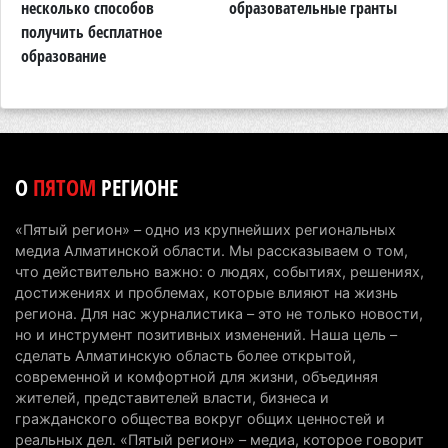
последнее слово
несколько способов
образовательные гранты
о
получить бесплатное
к
6 августа 2026 г. 17:04
156
образование
Проезд по БАКАД резко подорожал: в
Алматинской области начали действовать новые
тарифы
6 августа 2026 г. 14:36
226
О
ПЯТОМ
РЕГИОНЕ
Сильнейшие дзюдоисты мира приехали на
сборы в Алматинскую область
«Пятый регион» – одно из крупнейших региональных
6 августа 2026 г. 12:12
182
медиа Алматинской области. Мы рассказываем о том,
что действительно важно: о людях, событиях, решениях,
Первый раз с ИИ в первый класс: казахстанских
достижениях и проблемах, которые влияют на жизнь
первоклассников начнут учить искусственному
региона. Для нас журналистика – это не только новости,
но и инструмент позитивных изменений. Наша цель –
интеллекту
сделать Алматинскую область более открытой,
6 августа 2026 г. 10:47
181
современной и комфортной для жизни, объединяя
жителей, представителей власти, бизнеса и
Казахстанцы назвали доход, при котором не
гражданского общества вокруг общих ценностей и
считают себя бедными
реальных дел. «Пятый регион» – медиа, которое говорит