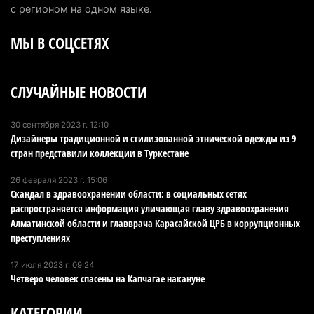
6 августа 2026 г. 09:52
167
с регионом на одном языке.
МЫ В СОЦСЕТЯХ
Пожар в Аксайском ущелье под Алматы
полностью ликвидирован спустя три дня
6 августа 2026 г. 08:51
245
СЛУЧАЙНЫЕ НОВОСТИ
Минэкологии опровергло фото тигра возле села
в Алматинской области
30 сентября 2023 г. 12:10
Дизайнеры традиционной и стилизованной этнической одежды из 9
5 августа 2026 г. 17:06
218
стран представили коллекции в Туркестане
Казахстан стал лидером Центральной Азии в
26 февраля 2023 г. 15:06
мировом рейтинге благополучия
Скандал в здравоохранении области: в социальных сетях
распространяется информация уличающая главу здравоохранения
5 августа 2026 г. 13:55
284
Алматинской области и главврача Карасайской ЦРБ в коррупционных
преступлениях
Казахстан может начать выпуск экологичного
топлива для самолетов: пилотный проект
17 июля 2023 г. 09:24
запустят в Алатау
Четверо человек спасены на Капчагае накануне
5 августа 2026 г. 12:32
220
КАТЕГОРИИ