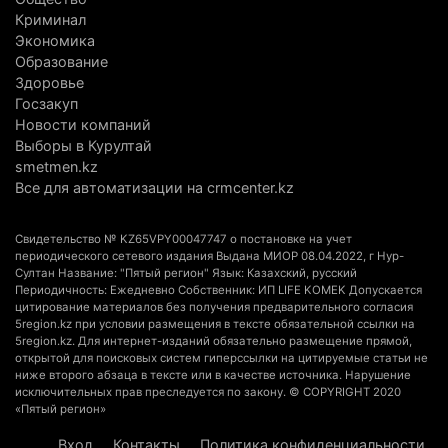
потушить пожар в Аксайском ущелье
Криминал
Экономика
4 августа 2026 г. 13:02
216
Образование
Здоровье
В Алматы приостановили лицензии 350
Госзакуп
строительным компаниям
Новости компаний
4 августа 2026 г. 12:06
249
Выборы в Курултай
smetmen.kz
В команде акима Алатау новое назначение: кто
Все для автоматизации на crmcenter.kz
возглавил аппарат города
4 августа 2026 г. 11:40
157
Свидетельство № KZ65VPY00047747 о постановке на учет
периодического сетевого издания Выдана МИОР 08.04.2022, г Нур-
Султан Название: "Пятый регион" Язык: Казахский, русский
Выборы в Курултай: Алматинская область вошла
Периодичность: Ежедневно Собственник: ИП LIFE KOMEK Допускается
в число регионов с самым большим
цитирование материалов без получения предварительного согласия
количеством избирателей
5region.kz при условии размещения в тексте обязательной ссылки на
5region.kz. Для интернет-изданий обязательно размещение прямой,
4 августа 2026 г. 09:09
200
открытой для поисковых систем гиперссылки на цитируемые статьи не
ниже второго абзаца в тексте или в качестве источника. Нарушение
исключительных прав преследуется по закону. © COPYRIGHT 2020
«От экспорта сырья - к сложным
«Пятый регион»
производствам»: партия «Әділет» представила в
Актобе план диверсификации
Вход
Контакты
Политика конфиденциальности