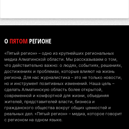
Казахстан стал лидером Центральной Азии в
мировом рейтинге благополучия
5 августа 2026 г. 13:55
256
Казахстан может начать выпуск экологичного
О
ПЯТОМ
РЕГИОНЕ
топлива для самолетов: пилотный проект
запустят в Алатау
«Пятый регион» – одно из крупнейших региональных
5 августа 2026 г. 12:32
190
медиа Алматинской области. Мы рассказываем о том,
что действительно важно: о людях, событиях, решениях,
Туриста с тяжелыми травмами эвакуировали в
достижениях и проблемах, которые влияют на жизнь
горах Алматинской области после камнепада
региона. Для нас журналистика – это не только новости,
но и инструмент позитивных изменений. Наша цель –
5 августа 2026 г. 11:23
162
сделать Алматинскую область более открытой,
современной и комфортной для жизни, объединяя
Хозяина собак, едва не загрызших ребенка в
жителей, представителей власти, бизнеса и
Алматинской области, судят спустя год после
гражданского общества вокруг общих ценностей и
трагедии
реальных дел. «Пятый регион» – медиа, которое говорит
5 августа 2026 г. 09:17
155
с регионом на одном языке.